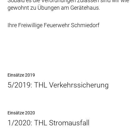
Sobald es die Verordnungen zulassen sind wir wie
gewohnt zu Übungen am Gerätehaus.
Ihre Freiwillige Feuerwehr Schmiedorf
Beitragsnavigation
Vorheriger
Einsätze 2019
Beitrag
5/2019: THL Verkehrssicherung
Nächster
Einsätze 2020
Beitrag
1/2020: THL Stromausfall